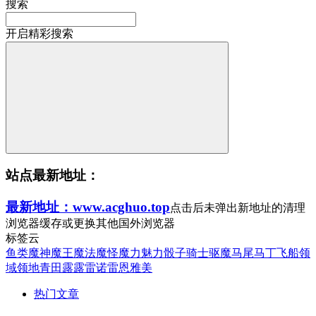
搜索
开启精彩搜索
站点最新地址：
最新地址：www.acghuo.top
点击后未弹出新地址的清理
浏览器缓存或更换其他国外浏览器
标签云
鱼类
魔神
魔王
魔法
魔怪
魔力
魅力
骰子
骑士
驱魔
马尾
马丁
飞船
领
域
领地
青田
露露
雷诺
雷恩
雅美
热门文章