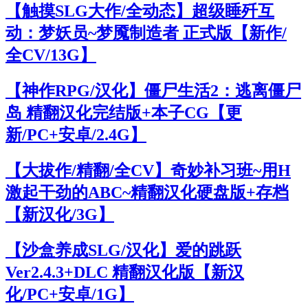
【触摸SLG大作/全动态】超级睡歼互
动：梦妖员~梦魇制造者 正式版【新作/
全CV/13G】
【神作RPG/汉化】僵尸生活2：逃离僵尸
岛 精翻汉化完结版+本子CG【更
新/PC+安卓/2.4G】
【大拔作/精翻/全CV】奇妙补习班~用H
激起干劲的ABC~精翻汉化硬盘版+存档
【新汉化/3G】
【沙盒养成SLG/汉化】爱的跳跃
Ver2.4.3+DLC 精翻汉化版【新汉
化/PC+安卓/1G】