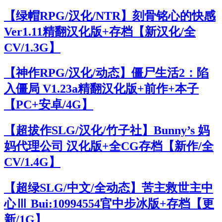
【绿帽RPG/汉化/NTR】刻骨铭心的快感
Ver1.11精翻汉化版+存档【新汉化/全
CV/1.3G】
【神作RPG/汉化/动态】僵尸生活2：陷
入僵局 V1.23a精翻汉化版+前作+本子
【PC+安卓/4G】
【超拔作SLG/汉化/竹子社】Bunny’s 妈
妈代理公司 汉化版+全CG存档【新作/全
CV/1.4G】
【超绿SLG/中文/全动态】苦主救世主中
心Ⅲ Bui:10994554官中步冰版+存档【更
新/1G】