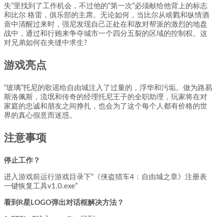
失”里找到了工作机会，不过他的“第一次”必须献给他背上的标志
和比尔 格雷，俱乐部的主席。无论如何，当比尔从啥戮和纵情酒
啬中清醒过来时，强尼发现自己正处在和敌对帮派的激烈的地盘
战中，通过和行贿来争夺城市一个四分五裂的区域的控制权。这
对兄弟如何在夹缝中求生?
游戏亮点
“玻璃”托尼的歌谣给自由城注入了过量的，浮华和污垢。做为路易
斯洛佩斯，流氓和传奇的经理托尼王子的全职助理，玩家将在对
家庭的忠诚和朋友之间挣扎，也会为了这个每个人都有价格的世
界的真心假意而迷惑。
注意事项
停止工作？
进入游戏前运行游戏目录下“《侠盗猎车4：自由城之章》注册表
一键恢复工具v1.0.exe”
看到R星LOGO弹出对话框解决方法？