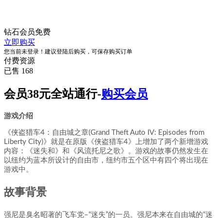
钻石会员
免费
立即购买
您当前未登录！建议登陆后购买，可保存购买订单
付费资源
已售 168
会员38元全站通行-
购买会员
游戏介绍
《侠盗猎车4：自由城之章(Grand Theft Auto IV: Episodes from
Liberty City)》就是在原版《侠盗猎车4》上增加了两个新增游戏
内容：《迷失和》和《风流托尼之歌》。游戏的故事仍然发生在
以纽约为蓝本所设计的自由市，纽约市五个区中有四个将出现在
游戏中。
故事背景
强尼是臭名昭著的飞车党–“迷失”的一员。强尼本来在自由城的“迷