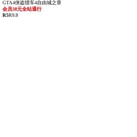
GTA4侠盗猎车4自由城之章
会员38元全站通行
R
5
R
9.8