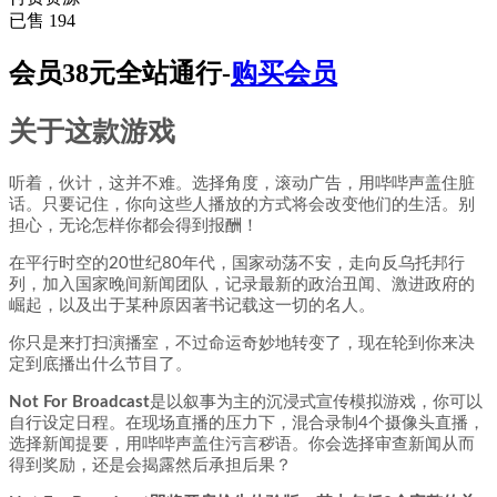
已售 194
会员38元全站通行-
购买会员
关于这款游戏
听着，伙计，这并不难。选择角度，滚动广告，用哔哔声盖住脏
话。只要记住，你向这些人播放的方式将会改变他们的生活。别
担心，无论怎样你都会得到报酬！
在平行时空的20世纪80年代，国家动荡不安，走向反乌托邦行
列，加入国家晚间新闻团队，记录最新的政治丑闻、激进政府的
崛起，以及出于某种原因著书记载这一切的名人。
你只是来打扫演播室，不过命运奇妙地转变了，现在轮到你来决
定到底播出什么节目了。
Not For Broadcast
是以叙事为主的沉浸式宣传模拟游戏，你可以
自行设定日程。在现场直播的压力下，混合录制4个摄像头直播，
选择新闻提要，用哔哔声盖住污言秽语。你会选择审查新闻从而
得到奖励，还是会揭露然后承担后果？