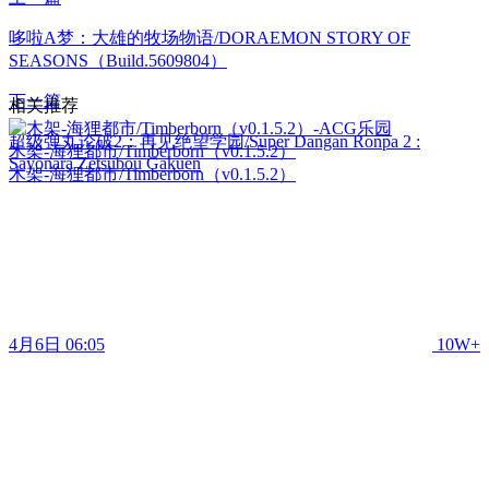
哆啦A梦：大雄的牧场物语/DORAEMON STORY OF
SEASONS（Build.5609804）
下一篇
相关推荐
超级弹丸论破2：再见绝望学园/Super Dangan Ronpa 2 :
木架-海狸都市/Timberborn（v0.1.5.2）
Sayonara Zetsubou Gakuen
木架-海狸都市/Timberborn（v0.1.5.2）
4月6日 06:05
10W+