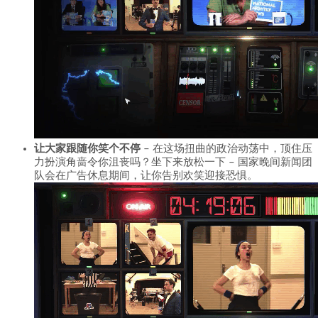
让大家跟随你笑个不停
– 在这场扭曲的政治动荡中，顶住压
力扮演角啬令你沮丧吗？坐下来放松一下 – 国家晚间新闻团
队会在广告休息期间，让你告别欢笑迎接恐惧。