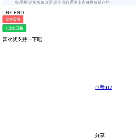
标.手柄|赠多项修改器|赠全流程通关专家难度解锁存档|
THE END
使命召唤
# 使命召唤
喜欢就支持一下吧
点赞
412
分享