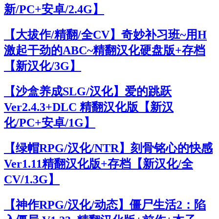
新/PC+安卓/2.4G】
【大拔作/精翻/全CV】奇妙补习班~用H
激起干劲的ABC~精翻汉化硬盘版+存档
【新汉化/3G】
【沙盒养成SLG/汉化】爱的跳跃
Ver2.4.3+DLC 精翻汉化版【新汉
化/PC+安卓/1G】
【绿帽RPG/汉化/NTR】刻骨铭心的快感
Ver1.11精翻汉化版+存档【新汉化/全
CV/1.3G】
【神作RPG/汉化/动态】僵尸生活2：陷