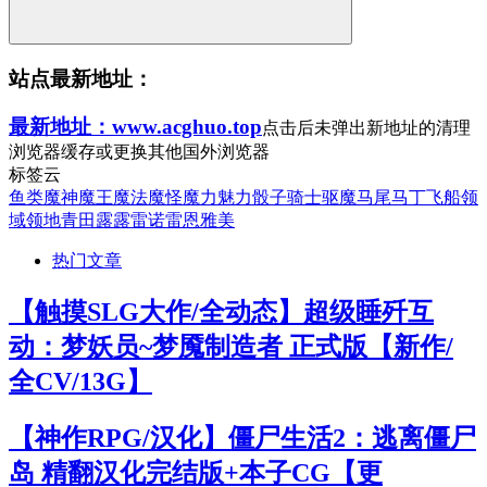
站点最新地址：
最新地址：www.acghuo.top
点击后未弹出新地址的清理
浏览器缓存或更换其他国外浏览器
标签云
鱼类
魔神
魔王
魔法
魔怪
魔力
魅力
骰子
骑士
驱魔
马尾
马丁
飞船
领
域
领地
青田
露露
雷诺
雷恩
雅美
热门文章
【触摸SLG大作/全动态】超级睡歼互
动：梦妖员~梦魇制造者 正式版【新作/
全CV/13G】
【神作RPG/汉化】僵尸生活2：逃离僵尸
岛 精翻汉化完结版+本子CG【更