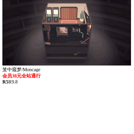
笼中窥梦/Moncage
会员38元全站通行
R
5
R
9.8