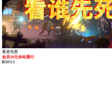
看谁先斯
会员38元全站通行
R
5
R
9.8