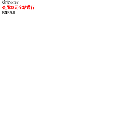
掠食/Prey
会员38元全站通行
R
5
R
9.8