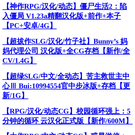
【神作RPG/汉化/动态】僵尸生活2：陷
入僵局 V1.23a精翻汉化版+前作+本子
【PC+安卓/4G】
【超拔作SLG/汉化/竹子社】Bunny’s 妈
妈代理公司 汉化版+全CG存档【新作/全
CV/1.4G】
【超绿SLG/中文/全动态】苦主救世主中
心Ⅲ Bui:10994554官中步冰版+存档【更
新/1G】
【RPG/汉化/动态CG】校园循环强上：5
分钟的循环 云汉化正式版【新作/600M】