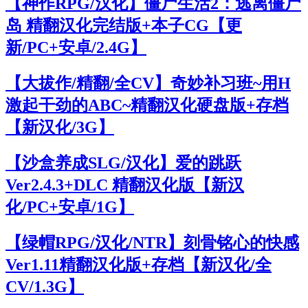
【神作RPG/汉化】僵尸生活2：逃离僵尸
岛 精翻汉化完结版+本子CG【更
新/PC+安卓/2.4G】
【大拔作/精翻/全CV】奇妙补习班~用H
激起干劲的ABC~精翻汉化硬盘版+存档
【新汉化/3G】
【沙盒养成SLG/汉化】爱的跳跃
Ver2.4.3+DLC 精翻汉化版【新汉
化/PC+安卓/1G】
【绿帽RPG/汉化/NTR】刻骨铭心的快感
Ver1.11精翻汉化版+存档【新汉化/全
CV/1.3G】