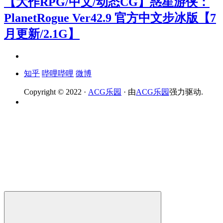
【大作RPG/中文/动态CG】惑星游侠：
PlanetRogue Ver42.9 官方中文步冰版【7
月更新/2.1G】
知乎
哔哩哔哩
微博
Copyright © 2022 ·
ACG乐园
· 由
ACG乐园
强力驱动.