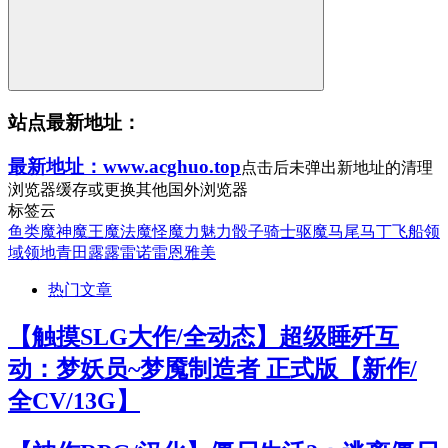
站点最新地址：
最新地址：www.acghuo.top
点击后未弹出新地址的清理
浏览器缓存或更换其他国外浏览器
标签云
鱼类
魔神
魔王
魔法
魔怪
魔力
魅力
骰子
骑士
驱魔
马尾
马丁
飞船
领
域
领地
青田
露露
雷诺
雷恩
雅美
热门文章
【触摸SLG大作/全动态】超级睡歼互
动：梦妖员~梦魇制造者 正式版【新作/
全CV/13G】