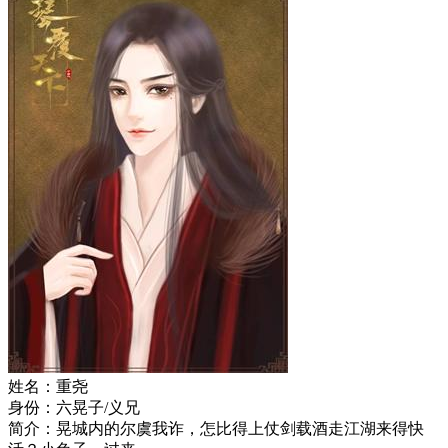
姓名：重尧
身份：六晃子/义兄
简介：晃城内的尔虞我诈，怎比得上仗剑载酒走江湖来得快