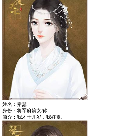
姓名：秦瑟
身份：将军府嫡女/你
简介：我才十几岁，我好累。