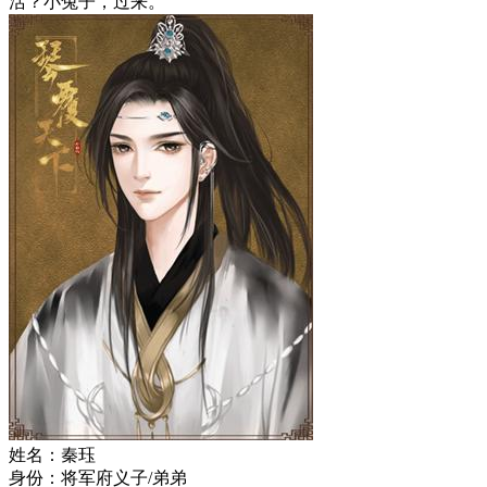
活？小兔子，过来。
姓名：秦珏
身份：将军府义子/弟弟