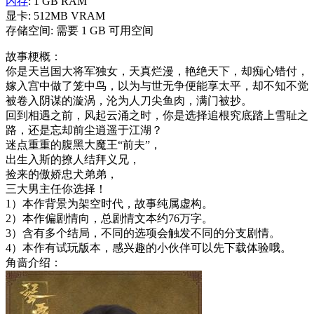
内存
: 1 GB RAM
显卡: 512MB VRAM
存储空间: 需要 1 GB 可用空间
故事梗概：
你是天岂国大将军独女，天真烂漫，艳绝天下，却痴心错付，
嫁入宫中做了笼中鸟，以为与世无争便能享太平，却不知不觉
被卷入阴谋的漩涡，沦为人刀尖鱼肉，满门被抄。
回到相遇之前，风起云涌之时，你是选择追根究底踏上雪耻之
路，还是忘却前尘逍遥于江湖？
迷点重重的腹黑大魔王“前夫”，
出生入斯的撩人结拜义兄，
捡来的傲娇忠犬弟弟，
三大男主任你选择！
1）本作背景为架空时代，故事纯属虚构。
2）本作偏剧情向，总剧情文本约76万字。
3）含有多个结局，不同的选项会触发不同的分支剧情。
4）本作有试玩版本，感兴趣的小伙伴可以先下载体验哦。
角啬介绍：