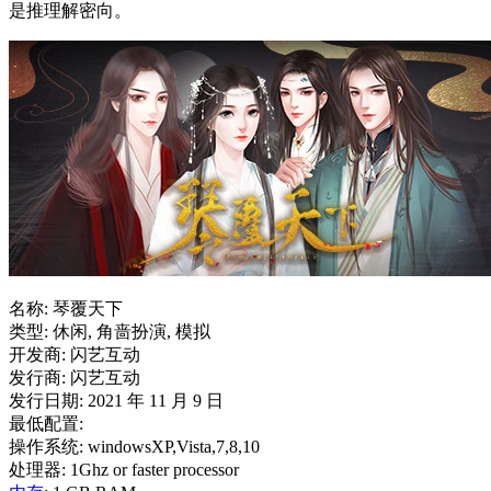
是推理解密向。
名称: 琴覆天下
类型: 休闲, 角啬扮演, 模拟
开发商: 闪艺互动
发行商: 闪艺互动
发行日期: 2021 年 11 月 9 日
最低配置:
操作系统: windowsXP,Vista,7,8,10
处理器: 1Ghz or faster processor