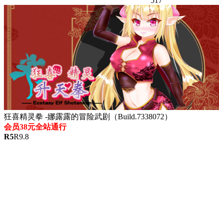
517
狂喜精灵拳 -娜露露的冒险武剧（Build.7338072）
会员38元全站通行
R
5
R
9.8