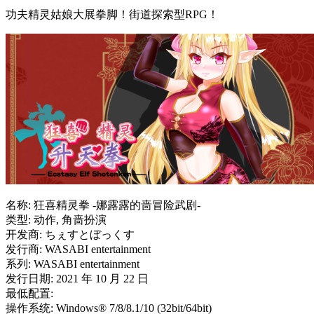
功夫精灵姑娘大展拳脚！街道探索型RPG！
名称: 狂喜精灵拳 -娜露露的啬冒险武剧-
类型: 动作, 角啬扮演
开发商: ちぇすとぼっくす
发行商: WASABI entertainment
系列: WASABI entertainment
发行日期: 2021 年 10 月 22 日
最低配置:
操作系统: Windows® 7/8/8.1/10 (32bit/64bit)