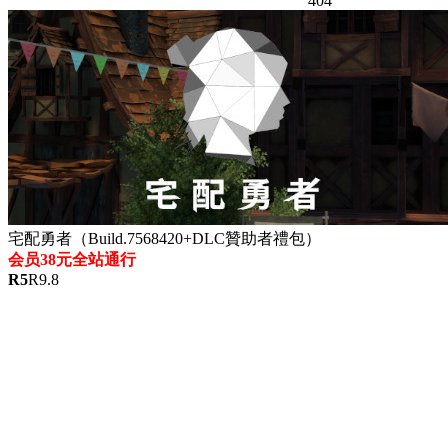
404
宅配勇者（Build.7568420+DLC贊助者禮包）
会员38元全站通行
R
5
R
9.8