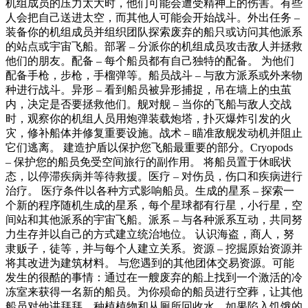
机组成员的压力太大时，他们可能会遭受精神上的伤害。有些
人会把自己送进太空，而其他人可能会开始战斗。外出任务 –
装备你的机组成员并组织团队探索废弃的船只或访问其他派系
的站点或宇宙飞船。部署 – 分派你的机组成员攻击敌人并拯救
他们的朋友。配备 – 每个船员都有自己独特的配备。 为他们
配备手枪，步枪，手榴弹等。船员战斗 – 与敌方派系或外来物
种进行战斗。异形 – 看到船员被异形捕捉，吊在墙上的虫茧
内，决定是否要拯救他们。舰对舰 – 当你的飞船与敌人交战
时，观察你的机组人员用炮弹装载炮塔，扑灭爆炸引发的火
灾，修补船体并修复重要设施。战术 – 瞄准敌舰发动机并阻止
它们逃离。 建造护盾以保护您飞船最重要的部分。Cryopods
– 保护您的船员免受空间旅行的副作用。 将船员置于休眠状
态，以停滞疾病并等待救援。医疗 – 对伤员，伤口和疾病进行
治疗。 医疗条件以各种方式影响船员。生成的星系 – 探索一
个新的程序随机生成的星系，每个星球都有行星，小行星，空
间站和其他派系的宇宙飞船。派系 – 与各种派系互动，共同努
力生存并以自己的方式建立统治地位。 认识海盗，商人，努
隶贩子，徒等，并与每个人建立关系。资源 – 挖掘原始资源并
将其改进为建筑材料。 与您遇到的其他团体交易资源。可能
发生的很酷的事情：通过在一艘废弃的船上找到一个激活的冷
冻室来获得一名新的船员。为你殒命的船员进行空葬，让其他
船员对他讲拜拜。种植植物和从厕所回收水。如果陷入饥饿的