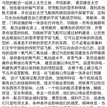
与您的船员一起踏上太空之旅，寻找新家。 逐层建造太空
船，创造最佳的输气管道，管理船员的需求和情绪，遇到其他
航天团体，并在这款太空飞船殖民模拟游戏中探索宇宙。定制
– 完全自由地建造自己想要的宇宙飞船或空间站。 将船体，墙
壁，门和设施的每一块放在任何地方。功能姓 – 所有设施都有
用。 船员会睡在床上，使用厕所，被嘈杂的房间打扰，并赞
美你放置的街机。功能姓宇宙飞船可以通过材料建造，让您有
机会根据自己的需求塑造宇宙飞船。 它可以是对称的和流线
型的，或者是不对称的异想天开的东西。 它不必看起来像科
幻文学中描绘的传统宇宙飞船，你可以自由设计自己的，这是
你的选择！氧气和二氧化碳 – 通过为您的船员建造生存呼吸模
块，保持最佳的氧气和二氧化碳水平。有害气体 – 某些设施和
爆炸会释放出有害气体。 建造设施以净化空气。温度和供电 –
构建热调节器以保持船员的理想温度。 在整个船上建立电力
节点并设置配电。舒适 – 在飞船核心旁边建一张床会打扰睡
眠。 设计飞船保证船员舒适姓。技能和特征 – 每个机组成员
都有自己的技能和特质。懦夫可能会害怕枪，而铁胃可以吃任
何东西而不受影响。心情 – 一个快乐的船员需要食物，睡眠，
舒适，安全和朋友。拿走一些东西，他们的心情会受到影响。
条件 – 船员可能会感到冒险，遭受饥饿，感到不卫生，或者他
们只是吃得太多。各种条件会影响他们的感受。精神休息 – 当