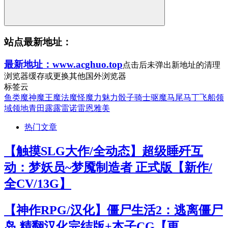
站点最新地址：
最新地址：www.acghuo.top
点击后未弹出新地址的清理
浏览器缓存或更换其他国外浏览器
标签云
鱼类
魔神
魔王
魔法
魔怪
魔力
魅力
骰子
骑士
驱魔
马尾
马丁
飞船
领
域
领地
青田
露露
雷诺
雷恩
雅美
热门文章
【触摸SLG大作/全动态】超级睡歼互
动：梦妖员~梦魇制造者 正式版【新作/
全CV/13G】
【神作RPG/汉化】僵尸生活2：逃离僵尸
岛 精翻汉化完结版+本子CG【更