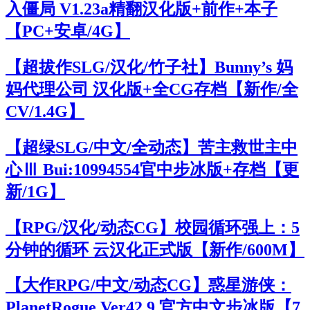
入僵局 V1.23a精翻汉化版+前作+本子
【PC+安卓/4G】
【超拔作SLG/汉化/竹子社】Bunny’s 妈
妈代理公司 汉化版+全CG存档【新作/全
CV/1.4G】
【超绿SLG/中文/全动态】苦主救世主中
心Ⅲ Bui:10994554官中步冰版+存档【更
新/1G】
【RPG/汉化/动态CG】校园循环强上：5
分钟的循环 云汉化正式版【新作/600M】
【大作RPG/中文/动态CG】惑星游侠：
PlanetRogue Ver42.9 官方中文步冰版【7