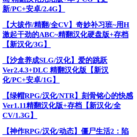
新/PC+安卓/2.4G】
【大拔作/精翻/全CV】奇妙补习班~用H
激起干劲的ABC~精翻汉化硬盘版+存档
【新汉化/3G】
【沙盒养成SLG/汉化】爱的跳跃
Ver2.4.3+DLC 精翻汉化版【新汉
化/PC+安卓/1G】
【绿帽RPG/汉化/NTR】刻骨铭心的快感
Ver1.11精翻汉化版+存档【新汉化/全
CV/1.3G】
【神作RPG/汉化/动态】僵尸生活2：陷