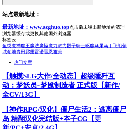
站点最新地址：
最新地址：www.acghuo.top
点击后未弹出新地址的清理
浏览器缓存或更换其他国外浏览器
标签云
鱼类
魔神
魔王
魔法
魔怪
魔力
魅力
骰子
骑士
驱魔
马尾
马丁
飞船
领
域
领地
青田
露露
雷诺
雷恩
雅美
热门文章
【触摸SLG大作/全动态】超级睡歼互
动：梦妖员~梦魇制造者 正式版【新作/
全CV/13G】
【神作RPG/汉化】僵尸生活2：逃离僵尸
岛 精翻汉化完结版+本子CG【更
新/PC+安卓/2.4G】