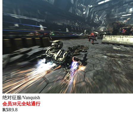
绝对征服/Vanquish
会员38元全站通行
R
5
R
9.8