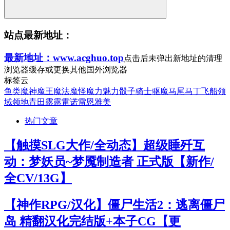
站点最新地址：
最新地址：www.acghuo.top
点击后未弹出新地址的清理
浏览器缓存或更换其他国外浏览器
标签云
鱼类
魔神
魔王
魔法
魔怪
魔力
魅力
骰子
骑士
驱魔
马尾
马丁
飞船
领
域
领地
青田
露露
雷诺
雷恩
雅美
热门文章
【触摸SLG大作/全动态】超级睡歼互
动：梦妖员~梦魇制造者 正式版【新作/
全CV/13G】
【神作RPG/汉化】僵尸生活2：逃离僵尸
岛 精翻汉化完结版+本子CG【更