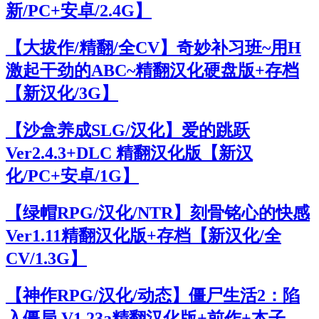
新/PC+安卓/2.4G】
【大拔作/精翻/全CV】奇妙补习班~用H
激起干劲的ABC~精翻汉化硬盘版+存档
【新汉化/3G】
【沙盒养成SLG/汉化】爱的跳跃
Ver2.4.3+DLC 精翻汉化版【新汉
化/PC+安卓/1G】
【绿帽RPG/汉化/NTR】刻骨铭心的快感
Ver1.11精翻汉化版+存档【新汉化/全
CV/1.3G】
【神作RPG/汉化/动态】僵尸生活2：陷
入僵局 V1.23a精翻汉化版+前作+本子