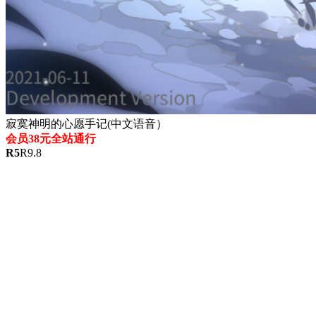
寂寞神明的心愿手记(中文语音）
会员38元全站通行
R
5
R
9.8