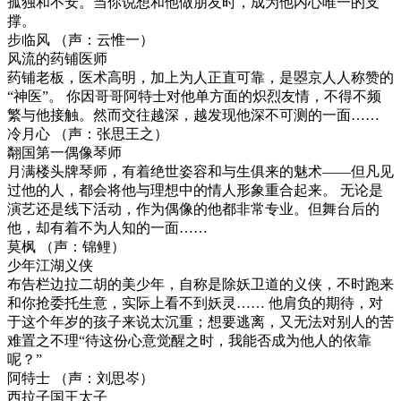
孤独和不安。当你说想和他做朋友时，成为他内心唯一的支
撑。
步临风 （声：云惟一）
风流的药铺医师
药铺老板，医术高明，加上为人正直可靠，是曌京人人称赞的
“神医”。 你因哥哥阿特士对他单方面的炽烈友情，不得不频
繁与他接触。然而交往越深，越发现他深不可测的一面……
冷月心 （声：张思王之）
翷国第一偶像琴师
月满楼头牌琴师，有着绝世姿容和与生俱来的魅术——但凡见
过他的人，都会将他与理想中的情人形象重合起来。 无论是
演艺还是线下活动，作为偶像的他都非常专业。但舞台后的
他，却有着不为人知的一面……
莫枫 （声：锦鲤）
少年江湖义侠
布告栏边拉二胡的美少年，自称是除妖卫道的义侠，不时跑来
和你抢委托生意，实际上看不到妖灵…… 他肩负的期待，对
于这个年岁的孩子来说太沉重；想要逃离，又无法对别人的苦
难置之不理“待这份心意觉醒之时，我能否成为他人的依靠
呢？”
阿特士 （声：刘思岑）
西拉子国王太子