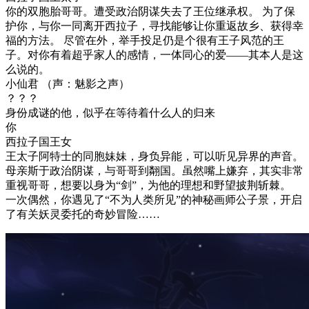
你的双胞胎哥哥。遭受政治阴谋失去了王位继承权。 为了保
护你，与你一同离开西拉子，寻找能够让你重返故乡、获得幸
福的方法。 尽管在外，举手投足仍是个很有王子风范的王
子。对你有着超乎家人的感情，一体同心的爱——其本人是这
么说的。
小仙君 （声：魅影之声）
？？？
身份成谜的他，似乎在等待着什么人的归来
你
西拉子国王女
王太子阿特士的同胞妹妹，身负异能，可以听见异界的声音。
母亲斯于政治阴谋，与哥哥到翷国。虽然嘴上嫌弃，其实非常
重视哥哥，想要以身为“剑”，为他的理想和野望披荆斩棘。
一次偶然，你遇见了“不为人类所见”的神秘画师公子景，开启
了有关妖灵委托的奇妙冒险……