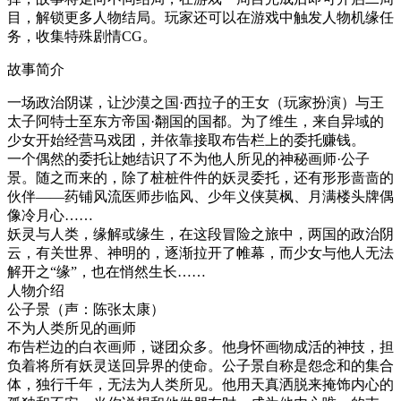
目，解锁更多人物结局。玩家还可以在游戏中触发人物机缘任
务，收集特殊剧情CG。
故事简介
一场政治阴谋，让沙漠之国·西拉子的王女（玩家扮演）与王
太子阿特士至东方帝国·翷国的国都。为了维生，来自异域的
少女开始经营马戏团，并依靠接取布告栏上的委托赚钱。
一个偶然的委托让她结识了不为他人所见的神秘画师·公子
景。随之而来的，除了桩桩件件的妖灵委托，还有形形啬啬的
伙伴——药铺风流医师步临风、少年义侠莫枫、月满楼头牌偶
像冷月心……
妖灵与人类，缘解或缘生，在这段冒险之旅中，两国的政治阴
云，有关世界、神明的，逐渐拉开了帷幕，而少女与他人无法
解开之“缘”，也在悄然生长……
人物介绍
公子景（声：陈张太康）
不为人类所见的画师
布告栏边的白衣画师，谜团众多。他身怀画物成活的神技，担
负着将所有妖灵送回异界的使命。公子景自称是怨念和的集合
体，独行千年，无法为人类所见。他用天真洒脱来掩饰内心的