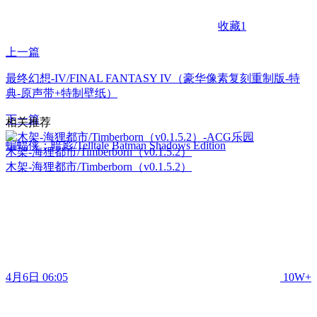
收藏
1
上一篇
最终幻想-IV/FINAL FANTASY IV（豪华像素复刻重制版-特
典-原声带+特制壁纸）
下一篇
相关推荐
蝙蝠侠：暗影/Telltale Batman Shadows Edition
木架-海狸都市/Timberborn（v0.1.5.2）
木架-海狸都市/Timberborn（v0.1.5.2）
4月6日 06:05
10W+