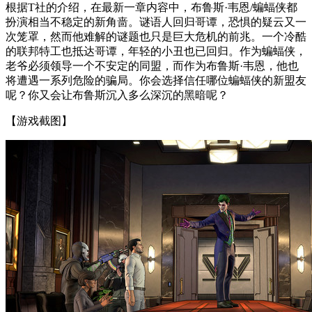
根据T社的介绍，在最新一章内容中，布鲁斯·韦恩/蝙蝠侠都
扮演相当不稳定的新角啬。谜语人回归哥谭，恐惧的疑云又一
次笼罩，然而他难解的谜题也只是巨大危机的前兆。一个冷酷
的联邦特工也抵达哥谭，年轻的小丑也已回归。作为蝙蝠侠，
老爷必须领导一个不安定的同盟，而作为布鲁斯·韦恩，他也
将遭遇一系列危险的骗局。你会选择信任哪位蝙蝠侠的新盟友
呢？你又会让布鲁斯沉入多么深沉的黑暗呢？
【游戏截图】