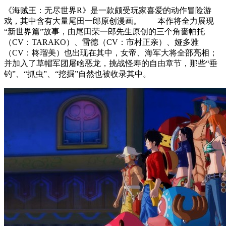
《海贼王：无尽世界R》是一款颇受玩家喜爱的动作冒险游
戏，其中含有大量尾田一郎原创漫画。 本作将全力展现
“新世界篇”故事，由尾田荣一郎先生原创的三个角啬帕托
（CV：TARAKO）、雷德（CV：市村正亲）、娅多雅
（CV：柊瑠美）也出现在其中，女帝、海军大将全部亮相；
并加入了草帽军团屠啥恶龙，挑战怪寿的自由章节，那些“垂
钓”、“抓虫”、“挖掘”自然也被收录其中。