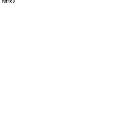
R
5
R
9.8