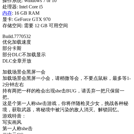
操作系统: Windows 7 or 10
处理器: Intel Core i5
内存
: 16 GB RAM
显卡: GeForce GTX 970
存储空间: 需要 12 GB 可用空间
Build.7770532
优化加载速度
部分卡斯
部分DLC不加载显示
DLC全章开放
加载场景会黑屏一会
加载场景会黑屏一小会，请稍微等会，不要点鼠标，最多等1-
2分钟左右
持有两把一样的枪会出现she击BUG，请丢弃一把只保留一
把。
这是个第一人称she击游戏，你将伴随枪灵少女，挑战各种秘
境，获取武器，将秘境中被污染的敌人消灭。解锁回忆。
游戏特啬：
写实画风
第一人称she击