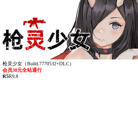
枪灵少女（Build.7770532+DLC）
会员38元全站通行
R
5
R
9.8