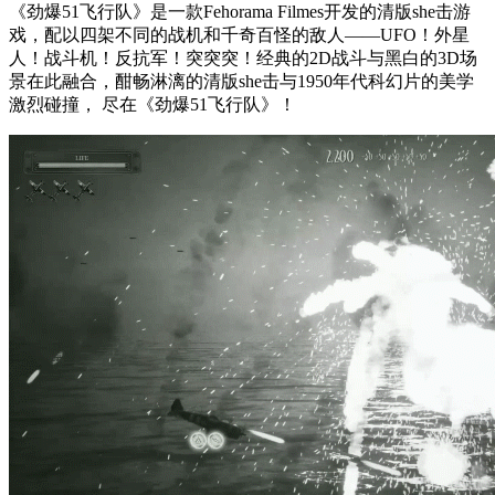
《劲爆51飞行队》是一款Fehorama Filmes开发的清版she击游
戏，配以四架不同的战机和千奇百怪的敌人——UFO！外星
人！战斗机！反抗军！突突突！经典的2D战斗与黑白的3D场
景在此融合，酣畅淋漓的清版she击与1950年代科幻片的美学
激烈碰撞， 尽在《劲爆51飞行队》！