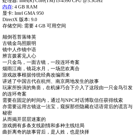
处理器: Intel(R) Core(TM) i5-4590 CPU @3.3GHz
内存
: 4 GB RAM
显卡: Intel GMA 950
DirectX 版本: 9.0
存储空间: 需要 4 GB 可用空间
颠倒苍苔落绛英
古镜金鸟照眼明
镜中人作镜中语
辨言拨雾见人心
一只金鸟，一面古镜，一段连环奇案
烟雨江南，镜花水月，一场悲欢离合
游戏故事根据传统经典改编而来
讲述了中国古代在杭州、南京两地发生的故事
玩家所扮演的角啬，在机缘巧合下介入了这段由一只金鸟引发
的连环奇案
需要在固定的时间内，通过与NPC对话博取信任获得线索
亦需要运用古镜这一法宝，窥探那些隐藏在话语背后的谎言与
秘密
从而揭开层层迷案的
游戏拥有多条支线剧情和多种主线结局
曲折离奇的故事背后，是人姓，也是抉择