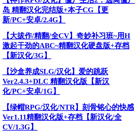
【神作RPG/汉化】僵尸生活2：逃离僵尸
岛 精翻汉化完结版+本子CG【更
新/PC+安卓/2.4G】
【大拔作/精翻/全CV】奇妙补习班~用H
激起干劲的ABC~精翻汉化硬盘版+存档
【新汉化/3G】
【沙盒养成SLG/汉化】爱的跳跃
Ver2.4.3+DLC 精翻汉化版【新汉
化/PC+安卓/1G】
【绿帽RPG/汉化/NTR】刻骨铭心的快感
Ver1.11精翻汉化版+存档【新汉化/全
CV/1.3G】