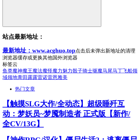
站点最新地址：
最新地址：www.acghuo.top
点击后未弹出新地址的清理
浏览器缓存或更换其他国外浏览器
标签云
鱼类
魔神
魔王
魔法
魔怪
魔力
魅力
骰子
骑士
驱魔
马尾
马丁
飞船
领
域
领地
青田
露露
雷诺
雷恩
雅美
热门文章
【触摸SLG大作/全动态】超级睡歼互
动：梦妖员~梦魇制造者 正式版【新作/
全CV/13G】