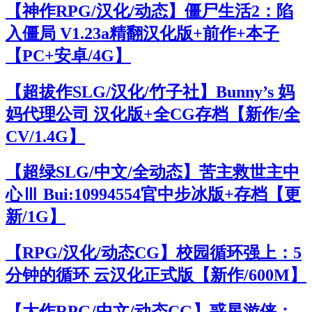
【神作RPG/汉化/动态】僵尸生活2：陷
入僵局 V1.23a精翻汉化版+前作+本子
【PC+安卓/4G】
【超拔作SLG/汉化/竹子社】Bunny’s 妈
妈代理公司 汉化版+全CG存档【新作/全
CV/1.4G】
【超绿SLG/中文/全动态】苦主救世主中
心Ⅲ Bui:10994554官中步冰版+存档【更
新/1G】
【RPG/汉化/动态CG】校园循环强上：5
分钟的循环 云汉化正式版【新作/600M】
【大作RPG/中文/动态CG】惑星游侠：