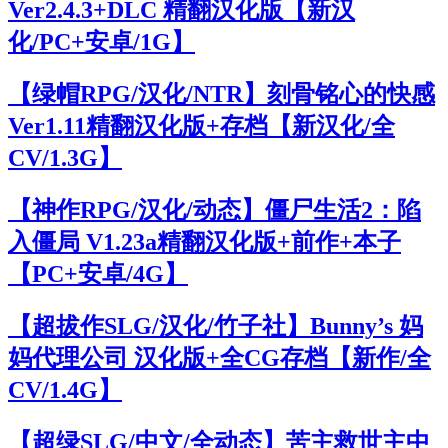
Ver2.4.3+DLC 精翻汉化版【新汉
化/PC+安卓/1G】
【绿帽RPG/汉化/NTR】刻骨铭心的快感
Ver1.11精翻汉化版+存档【新汉化/全
CV/1.3G】
【神作RPG/汉化/动态】僵尸生活2：陷
入僵局 V1.23a精翻汉化版+前作+本子
【PC+安卓/4G】
【超拔作SLG/汉化/竹子社】Bunny’s 妈
妈代理公司 汉化版+全CG存档【新作/全
CV/1.4G】
【超绿SLG/中文/全动态】苦主救世主中