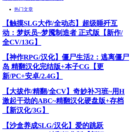
热门文章
【触摸SLG大作/全动态】超级睡歼互
动：梦妖员~梦魇制造者 正式版【新作/
全CV/13G】
【神作RPG/汉化】僵尸生活2：逃离僵尸
岛 精翻汉化完结版+本子CG【更
新/PC+安卓/2.4G】
【大拔作/精翻/全CV】奇妙补习班~用H
激起干劲的ABC~精翻汉化硬盘版+存档
【新汉化/3G】
【沙盒养成SLG/汉化】爱的跳跃