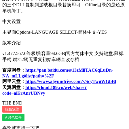
的三个DLL复制到游戏根目录替换即可，Offine目录的是还原
单机补丁。
中文设置
主界面Options-LANGUAGE SELECT-简体中文-YES
版本介绍
v1.477.567.0终极版|容量94.6GB|官方简体中文|支持键盘.鼠标.
手柄|赠752辆无重复初始车辆全改存档
百度网盘：
https://pan.baidu.com/s/13zMllTAC6qLuDn-
NA_mLLg#list/path=%2F
阿里云盘：
https://www.aliyundrive.com/s/ScyTwgWGbBf
天翼网盘：
https://cloud.189.cn/web/share?
code=aiErAnrUBNvy
THE END
绿色软件
# 绿色软件
喜欢就支持一下吧