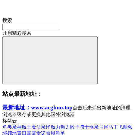
搜索
开启精彩搜索
站点最新地址：
最新地址：www.acghuo.top
点击后未弹出新地址的清理
浏览器缓存或更换其他国外浏览器
标签云
鱼类
魔神
魔王
魔法
魔怪
魔力
魅力
骰子
骑士
驱魔
马尾
马丁
飞船
领
域
领地
青田
露露
雷诺
雷恩
雅美