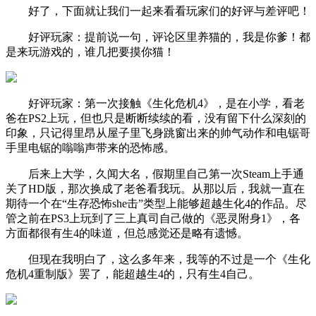
好了，下面就让我们一起来看看玩家们的好评与差评吧！
好评玩家：提前说一句，评论区里养猫的，我是你爹！都
是来玩游戏的，谁几把要摸你猫！
好评玩家：第一次接触《生化危机4》，是在小学，看老
爸在PS2上玩，但也只是断断续续的看，没有留下什么深刻的
印象，只记得里昂从屋子里飞身跳窗出来的帅气动作和电锯哥
手里电锯的嗡嗡声带来的恐怖感。
后来上大学，久闻大名，假期里自己第一次Steam上手通
关了HD版，那次换成了老爸看我玩。从那以后，我就一直在
期待一个在“生存恐怖she击”类型上能够超越生化4的作品。尽
管之前在PS3上玩到了三上真司自己做的《恶灵附身1》，各
方面都很有生4的味道，但总感觉还是略有遗憾。
但现在我明白了，这么多年来，我等的不过是一个《生化
危机4重制版》罢了，能超越生4的，只有生4自己。