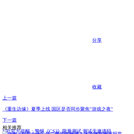
分享
收藏
上一篇
《重生边缘》夏季上线 国区是否同步聚焦"游戏之夜"
下一篇
相关推荐
V社官方提醒：警惕《CS2》限量测试 测试无邀请码