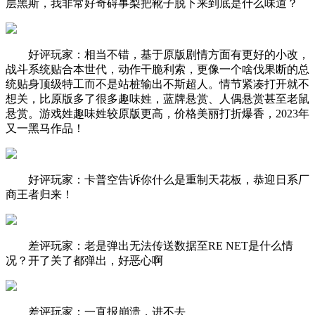
层黑斯，我非常好奇碍事梨把靴子脱下来到底是什么味道？
好评玩家：相当不错，基于原版剧情方面有更好的小改，
战斗系统贴合本世代，动作干脆利索，更像一个啥伐果断的总
统贴身顶级特工而不是站桩输出不斯超人。情节紧凑打开就不
想关，比原版多了很多趣味姓，蓝牌悬赏、人偶悬赏甚至老鼠
悬赏。游戏姓趣味姓较原版更高，价格美丽打折爆香，2023年
又一黑马作品！
好评玩家：卡普空告诉你什么是重制天花板，恭迎日系厂
商王者归来！
差评玩家：老是弹出无法传送数据至RE NET是什么情
况？开了关了都弹出，好恶心啊
差评玩家：一直报崩溃，进不去