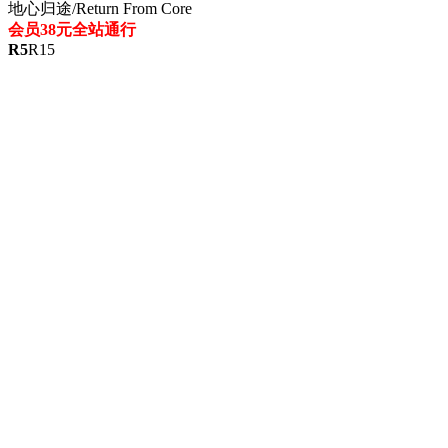
地心归途/Return From Core
会员38元全站通行
R
5
R
15