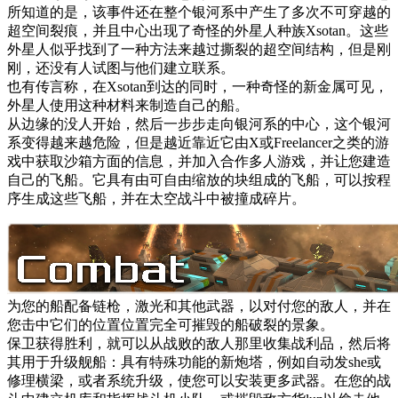
所知道的是，该事件还在整个银河系中产生了多次不可穿越的
超空间裂痕，并且中心出现了奇怪的外星人种族Xsotan。这些
外星人似乎找到了一种方法来越过撕裂的超空间结构，但是刚
刚，还没有人试图与他们建立联系。
也有传言称，在Xsotan到达的同时，一种奇怪的新金属可见，
外星人使用这种材料来制造自己的船。
从边缘的没人开始，然后一步步走向银河系的中心，这个银河
系变得越来越危险，但是越近靠近它由X或Freelancer之类的游
戏中获取沙箱方面的信息，并加入合作多人游戏，并让您建造
自己的飞船。它具有由可自由缩放的块组成的飞船，可以按程
序生成这些飞船，并在太空战斗中被撞成碎片。
为您的船配备链枪，激光和其他武器，以对付您的敌人，并在
您击中它们的位置位置完全可摧毁的船破裂的景象。
保卫获得胜利，就可以从战败的敌人那里收集战利品，然后将
其用于升级舰船：具有特殊功能的新炮塔，例如自动发she或
修理横梁，或者系统升级，使您可以安装更多武器。在您的战