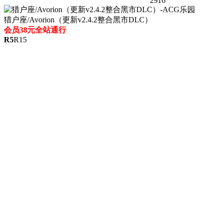
2916
猎户座/Avorion（更新v2.4.2整合黑市DLC）
会员38元全站通行
R
5
R
15