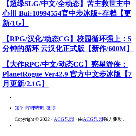
【超绿SLG/中文/全动态】苦主救世主中
心Ⅲ Bui:10994554官中步冰版+存档【更
新/1G】
【RPG/汉化/动态CG】校园循环强上：5
分钟的循环 云汉化正式版【新作/600M】
【大作RPG/中文/动态CG】惑星游侠：
PlanetRogue Ver42.9 官方中文步冰版【7
月更新/2.1G】
知乎
哔哩哔哩
微博
Copyright © 2022 ·
ACG乐园
· 由
ACG乐园
强力驱动.