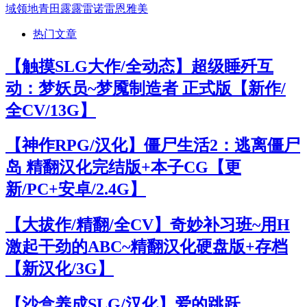
域
领地
青田
露露
雷诺
雷恩
雅美
热门文章
【触摸SLG大作/全动态】超级睡歼互
动：梦妖员~梦魇制造者 正式版【新作/
全CV/13G】
【神作RPG/汉化】僵尸生活2：逃离僵尸
岛 精翻汉化完结版+本子CG【更
新/PC+安卓/2.4G】
【大拔作/精翻/全CV】奇妙补习班~用H
激起干劲的ABC~精翻汉化硬盘版+存档
【新汉化/3G】
【沙盒养成SLG/汉化】爱的跳跃