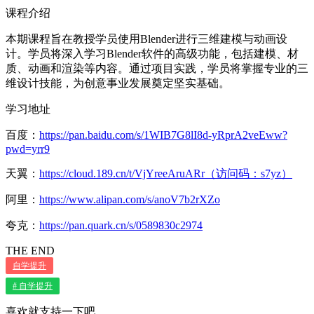
课程介绍
本期课程旨在教授学员使用Blender进行三维建模与动画设
计。学员将深入学习Blender软件的高级功能，包括建模、材
质、动画和渲染等内容。通过项目实践，学员将掌握专业的三
维设计技能，为创意事业发展奠定坚实基础。
学习地址
百度：
https://pan.baidu.com/s/1WIB7G8lI8d-yRprA2veEww?
pwd=yrr9
天翼：
https://cloud.189.cn/t/VjYreeAruARr（访问码：s7yz）
阿里：
https://www.alipan.com/s/anoV7b2rXZo
夸克：
https://pan.quark.cn/s/0589830c2974
THE END
自学提升
# 自学提升
喜欢就支持一下吧