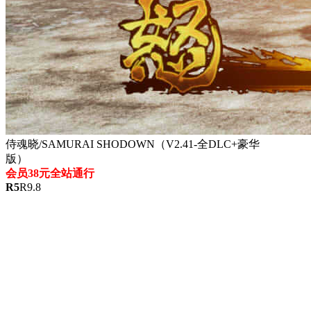
侍魂晓/SAMURAI SHODOWN（V2.41-全DLC+豪华
版）
会员38元全站通行
R
5
R
9.8