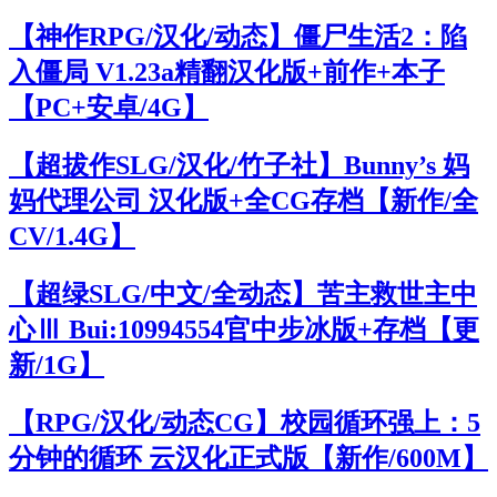
【神作RPG/汉化/动态】僵尸生活2：陷
入僵局 V1.23a精翻汉化版+前作+本子
【PC+安卓/4G】
【超拔作SLG/汉化/竹子社】Bunny’s 妈
妈代理公司 汉化版+全CG存档【新作/全
CV/1.4G】
【超绿SLG/中文/全动态】苦主救世主中
心Ⅲ Bui:10994554官中步冰版+存档【更
新/1G】
【RPG/汉化/动态CG】校园循环强上：5
分钟的循环 云汉化正式版【新作/600M】