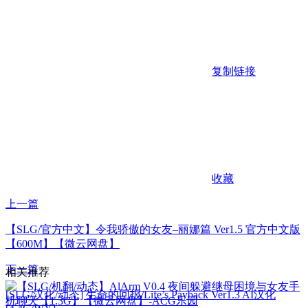
复制链接
收藏
上一篇
【SLG/官方中文】令我骄傲的女友–丽娜篇 Ver1.5 官方中文版
【600M】【微云网盘】
下一篇
相关推荐
[SLG/汉化/动态] 生命的回报/Life’s Payback Ver1.3 AI汉化