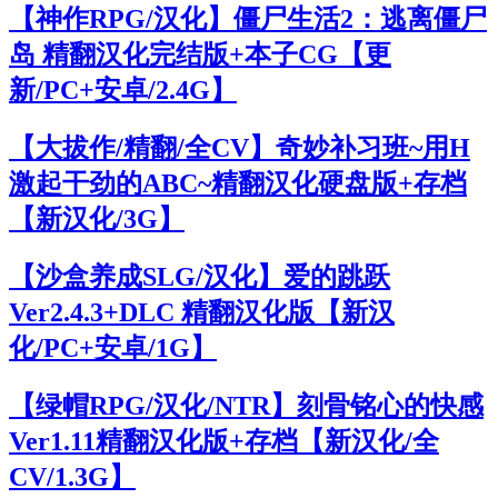
【神作RPG/汉化】僵尸生活2：逃离僵尸
岛 精翻汉化完结版+本子CG【更
新/PC+安卓/2.4G】
【大拔作/精翻/全CV】奇妙补习班~用H
激起干劲的ABC~精翻汉化硬盘版+存档
【新汉化/3G】
【沙盒养成SLG/汉化】爱的跳跃
Ver2.4.3+DLC 精翻汉化版【新汉
化/PC+安卓/1G】
【绿帽RPG/汉化/NTR】刻骨铭心的快感
Ver1.11精翻汉化版+存档【新汉化/全
CV/1.3G】