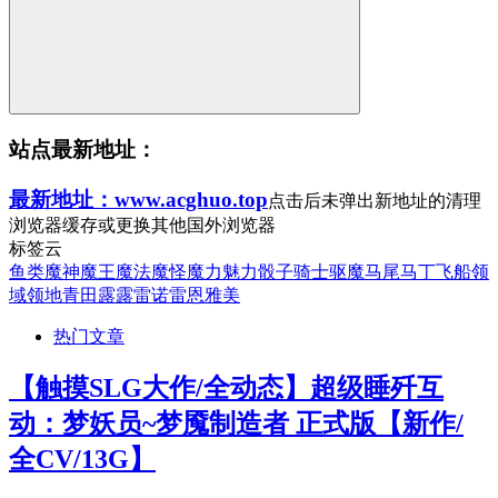
站点最新地址：
最新地址：www.acghuo.top
点击后未弹出新地址的清理
浏览器缓存或更换其他国外浏览器
标签云
鱼类
魔神
魔王
魔法
魔怪
魔力
魅力
骰子
骑士
驱魔
马尾
马丁
飞船
领
域
领地
青田
露露
雷诺
雷恩
雅美
热门文章
【触摸SLG大作/全动态】超级睡歼互
动：梦妖员~梦魇制造者 正式版【新作/
全CV/13G】