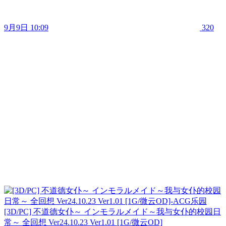
9月9日 10:09
320
[3D/PC] 不道德女仆～ インモラルメイド～我与女仆的校园日
常～ 全回想 Ver24.10.23 Ver1.01 [1G/微云OD]