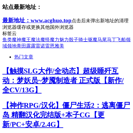
站点最新地址：
最新地址：www.acghuo.top
点击后未弹出新地址的清理
浏览器缓存或更换其他国外浏览器
标签云
鱼类
魔神
魔王
魔法
魔怪
魔力
魅力
骰子
骑士
驱魔
马尾
马丁
飞船
领
域
领地
青田
露露
雷诺
雷恩
雅美
热门文章
【触摸SLG大作/全动态】超级睡歼互
动：梦妖员~梦魇制造者 正式版【新作/
全CV/13G】
【神作RPG/汉化】僵尸生活2：逃离僵尸
岛 精翻汉化完结版+本子CG【更
新/PC+安卓/2.4G】