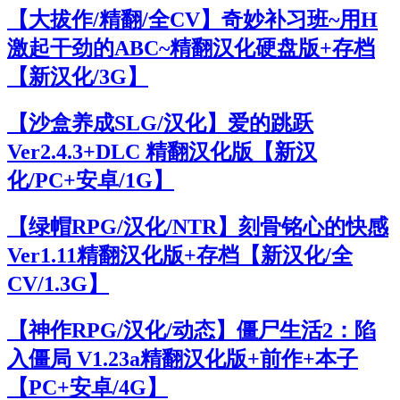
【大拔作/精翻/全CV】奇妙补习班~用H
激起干劲的ABC~精翻汉化硬盘版+存档
【新汉化/3G】
【沙盒养成SLG/汉化】爱的跳跃
Ver2.4.3+DLC 精翻汉化版【新汉
化/PC+安卓/1G】
【绿帽RPG/汉化/NTR】刻骨铭心的快感
Ver1.11精翻汉化版+存档【新汉化/全
CV/1.3G】
【神作RPG/汉化/动态】僵尸生活2：陷
入僵局 V1.23a精翻汉化版+前作+本子
【PC+安卓/4G】