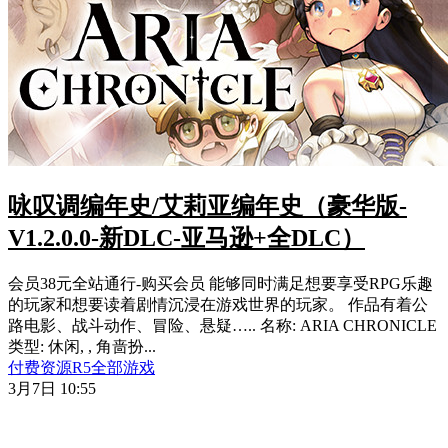
咏叹调编年史/艾莉亚编年史（豪华版-
V1.2.0.0-新DLC-亚马逊+全DLC）
会员38元全站通行-购买会员 能够同时满足想要享受RPG乐趣
的玩家和想要读着剧情沉浸在游戏世界的玩家。 作品有着公
路电影、战斗动作、冒险、悬疑….. 名称: ARIA CHRONICLE
类型: 休闲, , 角啬扮...
付费资源
R
5
全部游戏
3月7日 10:55