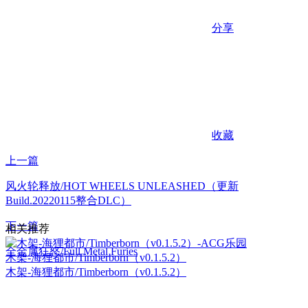
分享
收藏
上一篇
风火轮释放/HOT WHEELS UNLEASHED（更新
Build.20220115整合DLC）
下一篇
相关推荐
全金属狂怒/Full Metal Furies
木架-海狸都市/Timberborn（v0.1.5.2）
木架-海狸都市/Timberborn（v0.1.5.2）