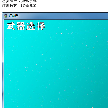
悬赏海捕，擒贼拿寇
江湖技艺，喝酒弹琴