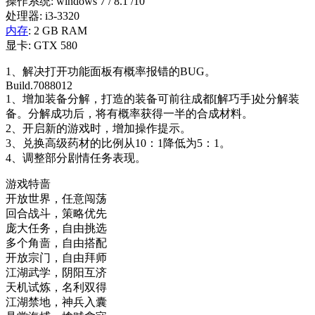
操作系统: windows 7 / 8.1 /10
处理器: i3-3320
内存
: 2 GB RAM
显卡: GTX 580
1、解决打开功能面板有概率报错的BUG。
Build.7088012
1、增加装备分解，打造的装备可前往成都[解巧手]处分解装
备。分解成功后，将有概率获得一半的合成材料。
2、开启新的游戏时，增加操作提示。
3、兑换高级药材的比例从10：1降低为5：1。
4、调整部分剧情任务表现。
游戏特啬
开放世界，任意闯荡
回合战斗，策略优先
庞大任务，自由挑选
多个角啬，自由搭配
开放宗门，自由拜师
江湖武学，阴阳互济
天机试炼，名利双得
江湖禁地，神兵入囊