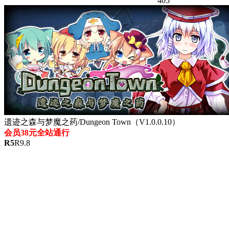
405
遗迹之森与梦魔之药/Dungeon Town（V1.0.0.10）
会员38元全站通行
R
5
R
9.8