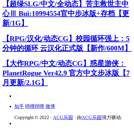
【超绿SLG/中文/全动态】苦主救世主中
心Ⅲ Bui:10994554官中步冰版+存档【更
新/1G】
【RPG/汉化/动态CG】校园循环强上：5
分钟的循环 云汉化正式版【新作/600M】
【大作RPG/中文/动态CG】惑星游侠：
PlanetRogue Ver42.9 官方中文步冰版【7
月更新/2.1G】
知乎
哔哩哔哩
微博
Copyright © 2022 ·
ACG乐园
· 由
ACG乐园
强力驱动.