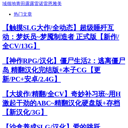
域
领地
青田
露露
雷诺
雷恩
雅美
热门文章
【触摸SLG大作/全动态】超级睡歼互
动：梦妖员~梦魇制造者 正式版【新作/
全CV/13G】
【神作RPG/汉化】僵尸生活2：逃离僵尸
岛 精翻汉化完结版+本子CG【更
新/PC+安卓/2.4G】
【大拔作/精翻/全CV】奇妙补习班~用H
激起干劲的ABC~精翻汉化硬盘版+存档
【新汉化/3G】
【沙盒养成SLG/汉化】爱的跳跃