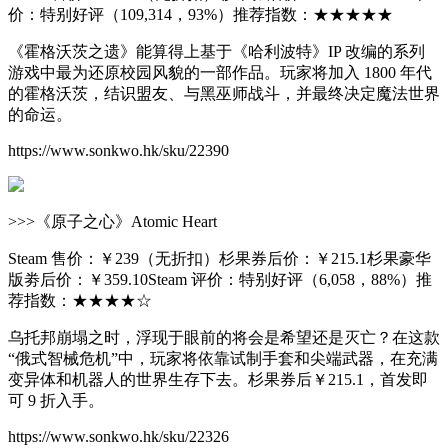
价：特别好评（109,314，93%）推荐指数：★★★★★
《霍格沃茨之遗》能算得上基于《哈利波特》IP 改编的系列
游戏中最为还原校园风貌的一部作品。玩家将加入 1800 年代
的霍格沃茨，结识盟友、与黑巫师战斗，并最终决定魔法世界
的命运。
https://www.sonkwo.hk/sku/22390
>>>《原子之心》Atomic Heart
Steam 售价：￥239（无折扣）杉果券后价：￥215.1杉果豪华
版劵后价：￥359.10Steam 评价：特别好评（6,058，88%）推
荐指数：★★★★☆
乌托邦崩塌之时，浮现于眼前的将会是希望还是灭亡？在这款
“俄式智械危机”中，玩家将依靠试制手套和尖端武器，在充满
变异体和机器人的世界生存下去。杉果券后￥215.1，首发即
可 9 折入手。
https://www.sonkwo.hk/sku/22326