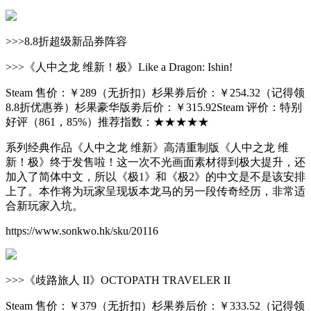
>>>8.8折超级新品券阵容
>>>《人中之龙 维新！极》Like a Dragon: Ishin!
Steam 售价：￥289（无折扣）杉果券后价：￥254.32（记得领
8.8折优惠券）杉果豪华版劵后价：￥315.92Steam 评价：特别
好评（861，85%）推荐指数：★★★★★
系列经典作品《人中之龙 维新》高清重制版《人中之龙 维
新！极》终于发售啦！这一次不光画面素材得到极大提升，还
加入了简体中文，所以《极1》和《极2》的中文是不是该安排
上了。本作将为玩家呈现坂本龙马的另一段传奇经历，非常适
合新玩家入坑。
https://www.sonkwo.hk/sku/20116
>>>《歧路旅人 II》OCTOPATH TRAVELER II
Steam 售价：￥379（无折扣）杉果券后价：￥333.52（记得领