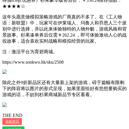
得领8.8折优惠券）杉果豪华版劵后价：￥350.24推荐指数：
★★★★☆
这年头愿意做模拟策略游戏的厂商真的不多了。在《工人物
语：新联盟》中，玩家可在伊莱瑞人、玛鲁人和乔恩人三个派
别中进行选择，并以此来体验独特的人物外貌，游戏风格和背
景故事。杉果凑单券后仅需￥262.24 ，即可体验激动人心的战
役故事，适合喜欢实时战略和模拟经营的玩家。
注：激活平台为育碧商城。
https://www.sonkwo.hk/sku/2508
除此之外9折新品区还有大量新上架的游戏，碍于篇幅有限剩
下的阵容将以图片的形式呈现，如果里面恰好有您想要购买的
游戏的话，不妨到杉果商城新品节专区看看。
THE END
游戏资讯