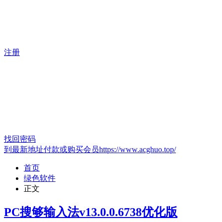
注册
找回密码
到最新地址付款或购买会员https://www.acghuo.top/
首页
绿色软件
正文
PC搜够输入法v13.0.0.6738优化版