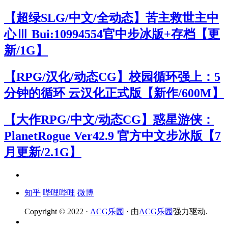
【超绿SLG/中文/全动态】苦主救世主中
心Ⅲ Bui:10994554官中步冰版+存档【更
新/1G】
【RPG/汉化/动态CG】校园循环强上：5
分钟的循环 云汉化正式版【新作/600M】
【大作RPG/中文/动态CG】惑星游侠：
PlanetRogue Ver42.9 官方中文步冰版【7
月更新/2.1G】
知乎
哔哩哔哩
微博
Copyright © 2022 ·
ACG乐园
· 由
ACG乐园
强力驱动.