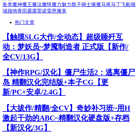
鱼类
魔神
魔王
魔法
魔怪
魔力
魅力
骰子
骑士
驱魔
马尾
马丁
飞船
领
域
领地
青田
露露
雷诺
雷恩
雅美
热门文章
【触摸SLG大作/全动态】超级睡歼互
动：梦妖员~梦魇制造者 正式版【新作/
全CV/13G】
【神作RPG/汉化】僵尸生活2：逃离僵尸
岛 精翻汉化完结版+本子CG【更
新/PC+安卓/2.4G】
【大拔作/精翻/全CV】奇妙补习班~用H
激起干劲的ABC~精翻汉化硬盘版+存档
【新汉化/3G】