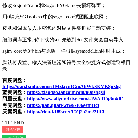
修改SogouPY.ime和SogouPY64.ime去损坏弹窗；
用0填充SGTool.exe中的sogou.com试图阻止联网；
皮肤和词库放入压缩包内对应文件夹也能自动安装；
细胞词库正常, 你下载的scel先放到Scd文件夹会自动导入;
sgim_core等3个bin与原版一样根据sysmodel.bin即时生成；
默认将设置、输入法管理器和符号大全快捷方式创建到根目
录；
百度网盘：
https://pan.baidu.com/s/1MzlaynIGmAhWkSKVK8px6g
蓝奏网盘：
https://xiaodao.lanzout.com/b0dsbgsli
阿里云盘：
https://www.aliyundrive.com/s/iWAJTq8u4dF
夸克网盘：
https://pan.quark.cn/s/7f06eeff81cf
天翼网盘：
https://cloud.189.cn/t/EZj2a2m22IR3
THE END
绿色软件