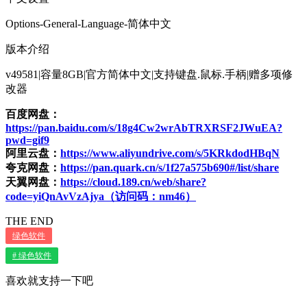
Options-General-Language-简体中文
版本介绍
v49581|容量8GB|官方简体中文|支持键盘.鼠标.手柄|赠多项修
改器
百度网盘：
https://pan.baidu.com/s/18g4Cw2wrAbTRXRSF2JWuEA?
pwd=gif9
阿里云盘：
https://www.aliyundrive.com/s/5KRkdodHBqN
夸克网盘：
https://pan.quark.cn/s/1f27a575b690#/list/share
天翼网盘：
https://cloud.189.cn/web/share?
code=yiQnAvVzAjya（访问码：nm46）
THE END
绿色软件
# 绿色软件
喜欢就支持一下吧