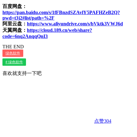
百度网盘：
https://pan.baidu.com/s/1fFBnzdSZAvlY5PAFHZeB2Q?
pwd=t3j2#list/path=%2F
阿里云盘：
https://www.aliyundrive.com/s/bVktk3VWJ6d
天翼网盘：
https://cloud.189.cn/web/share?
code=6nq2AnqqQnI3
THE END
绿色软件
# 绿色软件
喜欢就支持一下吧
点赞
304