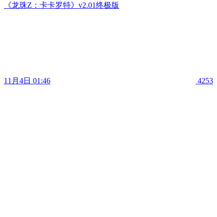
《龙珠Z：卡卡罗特》v2.01终极版
11月4日 01:46
4253