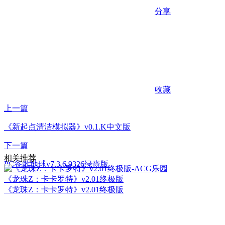
分享
收藏
上一篇
《新起点清洁模拟器》v0.1.K中文版
下一篇
相关推荐
PC谷歌地球v7.3.6.9326绿啬版
《龙珠Z：卡卡罗特》v2.01终极版
《龙珠Z：卡卡罗特》v2.01终极版