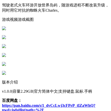
驾驶老式火车环游开放世界岛屿，随游戏进程不断改装升级，
同时用它对抗的蜘蛛火车Charles。
游戏视频游戏截图
版本介绍
v1.0.0|容量2.29GB|官方简体中文|支持键盘.鼠标.手柄
百度网盘：
https://pan.baidu.com/s/1_dvCcLwj3cFPrP_tIZaWhQ?
pwd=jsds#list/path=%2F