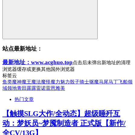
站点最新地址：
最新地址：www.acghuo.top
点击后未弹出新地址的清理
浏览器缓存或更换其他国外浏览器
标签云
鱼类
魔神
魔王
魔法
魔怪
魔力
魅力
骰子
骑士
驱魔
马尾
马丁
飞船
领
域
领地
青田
露露
雷诺
雷恩
雅美
热门文章
【触摸SLG大作/全动态】超级睡歼互
动：梦妖员~梦魇制造者 正式版【新作/
全CV/13G】