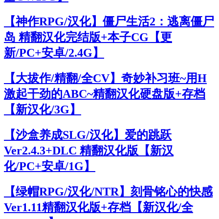
【神作RPG/汉化】僵尸生活2：逃离僵尸
岛 精翻汉化完结版+本子CG【更
新/PC+安卓/2.4G】
【大拔作/精翻/全CV】奇妙补习班~用H
激起干劲的ABC~精翻汉化硬盘版+存档
【新汉化/3G】
【沙盒养成SLG/汉化】爱的跳跃
Ver2.4.3+DLC 精翻汉化版【新汉
化/PC+安卓/1G】
【绿帽RPG/汉化/NTR】刻骨铭心的快感
Ver1.11精翻汉化版+存档【新汉化/全