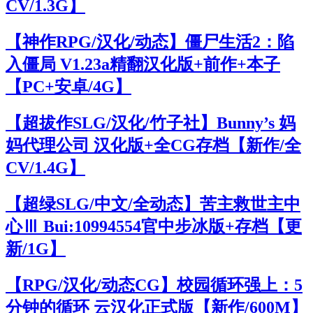
CV/1.3G】
【神作RPG/汉化/动态】僵尸生活2：陷
入僵局 V1.23a精翻汉化版+前作+本子
【PC+安卓/4G】
【超拔作SLG/汉化/竹子社】Bunny’s 妈
妈代理公司 汉化版+全CG存档【新作/全
CV/1.4G】
【超绿SLG/中文/全动态】苦主救世主中
心Ⅲ Bui:10994554官中步冰版+存档【更
新/1G】
【RPG/汉化/动态CG】校园循环强上：5
分钟的循环 云汉化正式版【新作/600M】